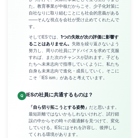
た。教育事業が中核だからこそ、少子化対策に
自社なりに取り組むことにも社会的意義がある
——そんな視点を会社が受け止めてくれたんで
す。
そしてIESでは、
1つの失敗が次の評価に影響す
ることはありません。
失敗を繰り返さないよう
努力し、周りの社員にアドバイスを求めて克服
すれば、また次のチャンスが訪れます。子ども
たちへ未来志向で指導していくように、私たち
自身も未来志向で進化・成長していく。そこに
こそ「IES ism」があると考えています。
IESの社員に共通するものは？
Q
「自ら切り拓こうとする姿勢」
だと思います。
最短距離ではないかもしれないけれど、試行錯
誤の中からその時々の最適解を見つけて、変化
していける。IESにはそれを許容し、後押しし
てくれる環境があります。