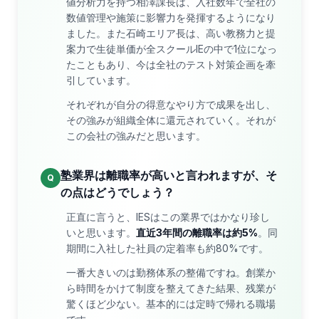
値分析力を持つ相澤課長は、入社数年で全社の
数値管理や施策に影響力を発揮するようになり
ました。また石崎エリア長は、高い教務力と提
案力で生徒単価が全スクールIEの中で1位になっ
たこともあり、今は全社のテスト対策企画を牽
引しています。
それぞれが自分の得意なやり方で成果を出し、
その強みが組織全体に還元されていく。それが
この会社の強みだと思います。
塾業界は離職率が高いと言われますが、そ
Q
の点はどうでしょう？
正直に言うと、IESはこの業界ではかなり珍し
いと思います。
直近3年間の離職率は約5%
。同
期間に入社した社員の定着率も約80%です。
一番大きいのは勤務体系の整備ですね。創業か
ら時間をかけて制度を整えてきた結果、残業が
驚くほど少ない。基本的には定時で帰れる職場