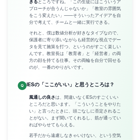
きる
ところですね。「この生徒にはこういうア
プローチが合うんじゃないか」「教室の雰囲気
をこう変えたい」——そういったアイデアを自
分で考えて、チームと一緒に実行できる。
それと、僕は数値分析が好きなタイプなので、
保護者に寄り添いながらも経営的な視点でデー
タを見て施策を打つ、というのがすごく楽しい
んです。教室長は「教育者」と「経営者」の両
方の顔を持てる仕事。その両輪を自分で回せる
のが、一番のやりがいです。
IESの「ここがいい」と思うところは？
Q
風通しの良さ
は、間違いなくIESのすごくいい
ところだと思います。「こういうことをやりた
い」と言ったときに、頭ごなしに否定されるこ
とがない。まず聞いてくれるし、筋が通ってい
ればやらせてもらえる。
若手だから遠慮しなきゃいけない、という空気